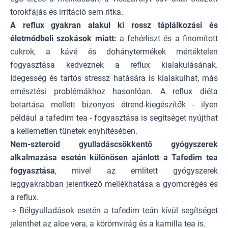
torokfájás és irritáció sem ritka.
A reflux gyakran alakul ki rossz táplálkozási és
életmódbeli szokások miatt:
a fehérliszt és a finomított
cukrok, a kávé és dohánytermékek mértéktelen
fogyasztása kedveznek a reflux kialakulásának.
Idegesség és tartós stressz hatására is kialakulhat, más
emésztési problémákhoz hasonlóan. A reflux diéta
betartása mellett bizonyos étrend-kiegészítők - ilyen
például a tafedim tea - fogyasztása is segítséget nyújthat
a kellemetlen tünetek enyhítésében.
Nem-szteroid gyulladáscsökkentő gyógyszerek
alkalmazása esetén különösen ajánlott a Tafedim tea
fogyasztása
, mivel az említett gyógyszerek
leggyakrabban jelentkező mellékhatása a gyomorégés és
a reflux.
-> Bélgyulladások esetén a tafedim teán kívül segítséget
jelenthet az aloe vera, a körömvirág és a
kamilla tea
is.