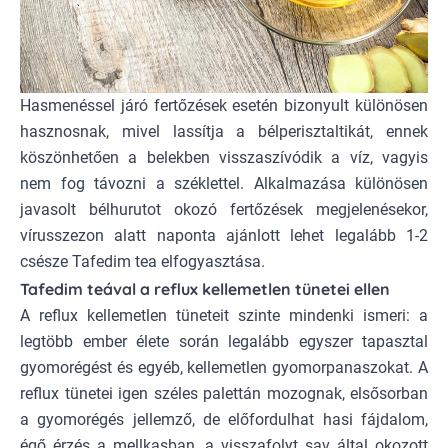
Hasmenéssel járó fertőzések esetén bizonyult különösen
hasznosnak, mivel lassítja a bélperisztaltikát, ennek
köszönhetően a belekben visszaszívódik a víz, vagyis
nem fog távozni a széklettel. Alkalmazása különösen
javasolt bélhurutot okozó fertőzések megjelenésekor,
vírusszezon alatt naponta ajánlott lehet legalább 1-2
csésze Tafedim tea elfogyasztása.
Tafedim teával a reflux kellemetlen tünetei ellen
A reflux kellemetlen tüneteit szinte mindenki ismeri: a
legtöbb ember élete során legalább egyszer tapasztal
gyomorégést és egyéb, kellemetlen gyomorpanaszokat. A
reflux tünetei igen széles palettán mozognak, elsősorban
a gyomorégés jellemző, de előfordulhat hasi fájdalom,
égő érzés a mellkasban, a visszafolyt sav által okozott