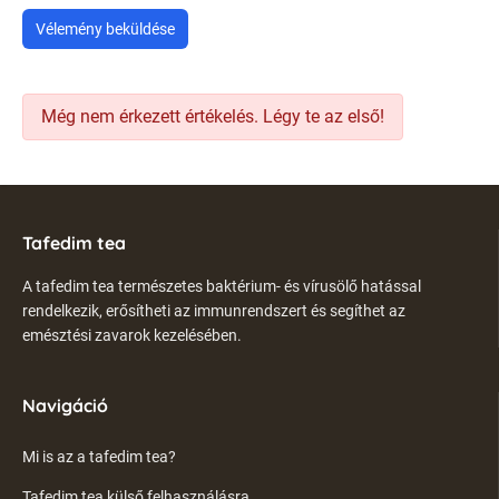
Vélemény beküldése
Még nem érkezett értékelés. Légy te az első!
Tafedim tea
A tafedim tea természetes baktérium- és vírusölő hatással
rendelkezik, erősítheti az immunrendszert és segíthet az
emésztési zavarok kezelésében.
Navigáció
Mi is az a tafedim tea?
Tafedim tea külső felhasználásra