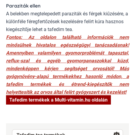
Paraziták ellen
A belekben megtelepedett paraziták és férgek kiűzésére, a
különféle féregfertőzések kezelésére felírt kúra hasznos
kiegészítője lehet a tafedim tea.
Fontos: Az oldalon található információk nem
minősülnek hivatalos egészségügyi tanácsadásnak!
Amennyiben valamilyen gyomorproblémát tapasztal,
reflux-szal és egyéb gyomorpanaszokkal küzd,
mindenképpen kérjen segítséget orvosától! Más
gyógynövény-alapú termékekhez hasonló módon, a
tafedim termékek és étrend-kiegészítők nem
helyettesítik az orvos által felírt gyógyszert és kezelést!
Tafedim termékek a Multi-vitamin.hu oldalán