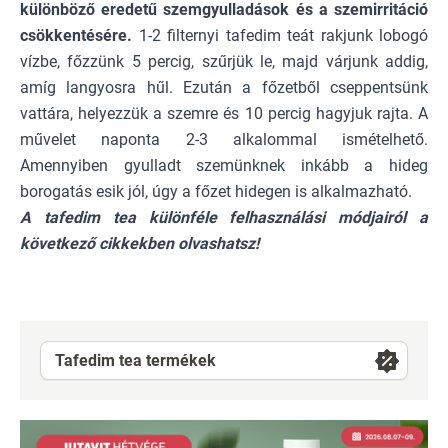
különböző eredetű szemgyulladások és a szemirritáció
csökkentésére.
1-2 filternyi tafedim teát rakjunk lobogó
vízbe, főzzünk 5 percig, szűrjük le, majd várjunk addig,
amíg langyosra hűl. Ezután a főzetből cseppentsünk
vattára, helyezzük a szemre és 10 percig hagyjuk rajta. A
művelet naponta 2-3 alkalommal ismételhető.
Amennyiben gyulladt szemünknek inkább a hideg
borogatás esik jól, úgy a főzet hidegen is alkalmazható.
A tafedim tea különféle felhasználási módjairól a
következő cikkekben olvashatsz!
Tafedim tea termékek