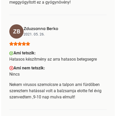
meggyógyított ez a gyógynövény!
Zduzsanna Berko
ZB
2021. 05. 26.
Ami tetszik:
Hatasos készítmény az arra hatasos betegsegre
Ami nem tetszik:
Nincs
Nekem virusos szemolcsre a talpon ami fürdőben
szereztem hatással volt a balzsamja elotte fel évig
szenvedtem ,9-10 nap mulva elmult!