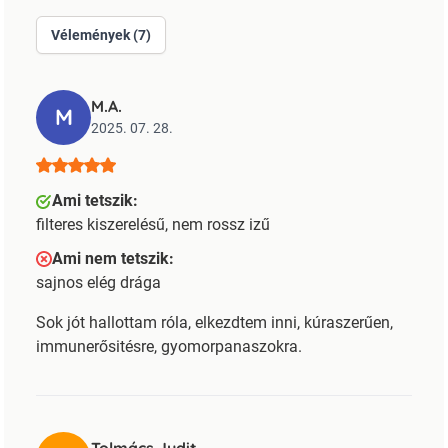
Vélemények (7)
M.A.
M
2025. 07. 28.
Ami tetszik:
filteres kiszerelésű, nem rossz izű
Ami nem tetszik:
sajnos elég drága
Sok jót hallottam róla, elkezdtem inni, kúraszerűen,
immunerősitésre, gyomorpanaszokra.
Tolmács Judit