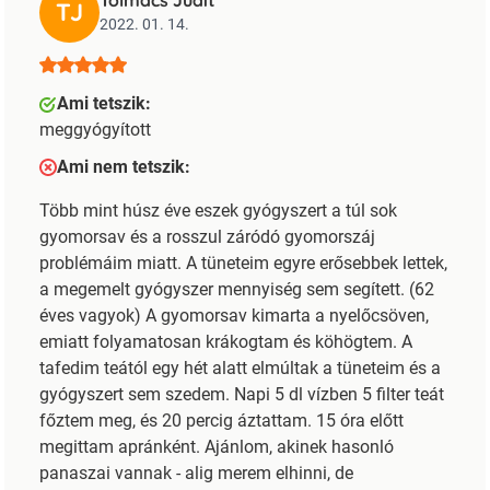
TJ
2022. 01. 14.
Ami tetszik:
meggyógyított
Ami nem tetszik:
Több mint húsz éve eszek gyógyszert a túl sok
gyomorsav és a rosszul záródó gyomorszáj
problémáim miatt. A tüneteim egyre erősebbek lettek,
a megemelt gyógyszer mennyiség sem segített. (62
éves vagyok) A gyomorsav kimarta a nyelőcsöven,
emiatt folyamatosan krákogtam és köhögtem. A
tafedim teától egy hét alatt elmúltak a tüneteim és a
gyógyszert sem szedem. Napi 5 dl vízben 5 filter teát
főztem meg, és 20 percig áztattam. 15 óra előtt
megittam apránként. Ajánlom, akinek hasonló
panaszai vannak - alig merem elhinni, de