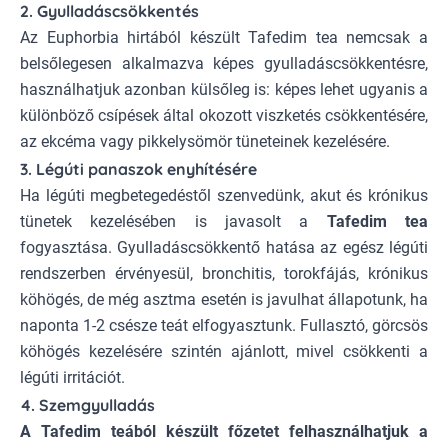
2. Gyulladáscsökkentés
Az Euphorbia hirtából készült Tafedim tea nemcsak a
belsőlegesen alkalmazva képes gyulladáscsökkentésre,
használhatjuk azonban külsőleg is: képes lehet ugyanis a
különböző csípések által okozott viszketés csökkentésére,
az ekcéma vagy pikkelysömör tüneteinek kezelésére.
3. Légúti panaszok enyhítésére
Ha légúti megbetegedéstől szenvedünk, akut és krónikus
tünetek kezelésében is javasolt a
Tafedim tea
fogyasztása.
Gyulladáscsökkentő hatása
az egész légúti
rendszerben érvényesül, bronchitis, torokfájás, krónikus
köhögés, de még asztma esetén is javulhat állapotunk, ha
naponta 1-2 csésze teát elfogyasztunk. Fullasztó, görcsös
köhögés kezelésére szintén ajánlott, mivel csökkenti a
légúti irritációt.
4. Szemgyulladás
A Tafedim teából készült főzetet felhasználhatjuk a