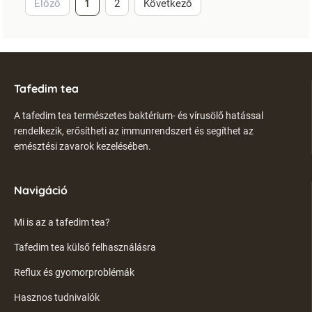
Előző
1
2
Következő
Tafedim tea
A tafedim tea természetes baktérium- és vírusölő hatással
rendelkezik, erősítheti az immunrendszert és segíthet az
emésztési zavarok kezelésében.
Navigáció
Mi is az a tafedim tea?
Tafedim tea külső felhasználásra
Reflux és gyomorproblémák
Hasznos tudnivalók