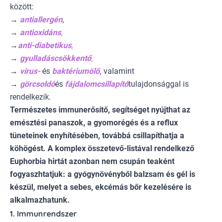
között:
→
antiallergén
,
→
antioxidáns
,
→
anti-diabetikus
,
→
gyulladáscsökkentő
,
→
vírus-
és
baktériumölő
,
valamint
→
görcsoldó
és
fájdalomcsillapító
tulajdonsággal is
rendelkezik.
Természetes immunerősítő, segítséget nyújthat az
emésztési panaszok, a gyomorégés és a reflux
tüneteinek enyhítésében, továbbá csillapíthatja a
köhögést. A komplex összetevő-listával rendelkező
Euphorbia hirtát azonban nem csupán teaként
fogyaszhtatjuk: a gyógynövényből balzsam és gél is
készül, melyet a sebes, ekcémás bőr kezelésére is
alkalmazhatunk.
1. Immunrendszer