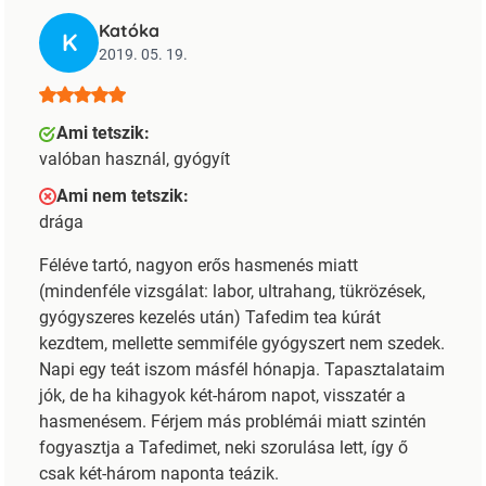
Katóka
K
2019. 05. 19.
Ami tetszik:
valóban használ, gyógyít
Ami nem tetszik:
drága
Féléve tartó, nagyon erős hasmenés miatt
(mindenféle vizsgálat: labor, ultrahang, tükrözések,
gyógyszeres kezelés után) Tafedim tea kúrát
kezdtem, mellette semmiféle gyógyszert nem szedek.
Napi egy teát iszom másfél hónapja. Tapasztalataim
jók, de ha kihagyok két-három napot, visszatér a
hasmenésem. Férjem más problémái miatt szintén
fogyasztja a Tafedimet, neki szorulása lett, így ő
csak két-három naponta teázik.