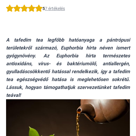
5
7 értékelés
A tafedim tea legfőbb hatóanyaga a pántrópusi
területekről származó, Euphorbia hirta néven ismert
gyógynövény. Az Euphorbia hirta természetes
antioxidáns, vírus- és baktériumölő, antiallergén,
gyulladáscsökkentő hatással rendelkezik, így a tafedim
tea egészségvédő hatása is meglehetősen sokrétű.
Lássuk, hogyan támogathatjuk szervezetünket tafedim
teával!