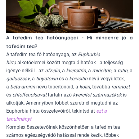
A tafedim tea hatóanyagai - Mi mindenre jó a
tafedim tea?
A tafedim tea fő hatóanyaga, az
Euphorbia
hirta
alkotóelemei között megtalálhatóak - a teljesség
igénye nélkül - az
afzelin
, a
kvercitrin
, a
miricitrin
, a
rutin
, a
galluszsav
, a
tinyatoxin
és a
kervcitin
nevű vegyületek,
a
béta-amirin
nevű tripertonoid, a
kolin
, továbbá
ramnózt
és
chtolfenolsavat
tartalmazó
kvercitol származékok
is
alkotják. Amennyiben többet szeretnél megtudni az
Euphorbia hirta összetevőiről, tekintsd át
ezt a
tanulmányt
!
Komplex összetevőinek köszönhetően a tafedim tea
számos egészségvédő hatással rendelkezik, többek